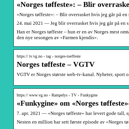
«Norges tøffeste»: – Blir overraske
«Norges tøffeste»: – Blir overrasket hvis jeg går på e
24. mai 2021 — Jeg blir overrasket hvis jeg går på en s
Han er Norges tøffeste – hun er en av Norges mest omta
den nye sesongen av «Farmen kjendis».
https:// tv.vg.no › tag › norges-toeffeste
Norges tøffeste – VGTV
VGTV er Norges største web-tv-kanal. Nyheter, sport 
https:// www.vg.no › Rampelys › TV › Funkygine
«Funkygine» om «Norges tøffeste»-
7. apr. 2021 — «Norges tøffeste» har levert gode tall,
Nesten en million har sett første episode av «Norges tø