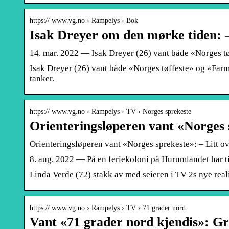
https:// www.vg.no › Rampelys › Bok
Isak Dreyer om den mørke tiden: –
14. mar. 2022 — Isak Dreyer (26) vant både «Norges tø
Isak Dreyer (26) vant både «Norges tøffeste» og «Farm
tanker.
https:// www.vg.no › Rampelys › TV › Norges sprekeste
Orienteringsløperen vant «Norges 
Orienteringsløperen vant «Norges sprekeste»: – Litt o
8. aug. 2022 — På en feriekoloni på Hurumlandet har ti
Linda Verde (72) stakk av med seieren i TV 2s nye rea
https:// www.vg.no › Rampelys › TV › 71 grader nord
Vant «71 grader nord kjendis»: Gr