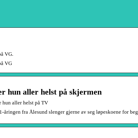
 på VG.
 på VG
er hun aller helst på skjermen
 hun aller helst på TV
1-åringen fra Ålesund slenger gjerne av seg løpeskoene for beg