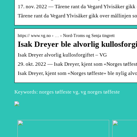
17. nov. 2022 — Tårene rant da Vegard Ylvisåker gikk o
Tårene rant da Vegard Ylvisåker gikk over mållinjen so
https:// www.vg.no › … › Nord-Troms og Senja tingrett
Isak Dreyer ble alvorlig kullosforg
Isak Dreyer alvorlig kullosforgiftet – VG
29. okt. 2022 — Isak Dreyer, kjent som «Norges tøffest
Isak Dreyer, kjent som «Norges tøffeste» ble nylig alv
Keywords: norges tøffeste vg, vg norges tøffeste