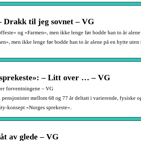
 Drakk til jeg sovnet – VG
ffeste» og «Farmen», men ikke lenge før bodde han to år alene
en», men ikke lenge før bodde han to år alene på en hytte uten
sprekeste»: – Litt over … – VG
ver forventningene – VG
 pensjonister mellom 68 og 77 år deltatt i varierende, fysiske 
lity-konsept «Norges sprekeste».
åt av glede – VG