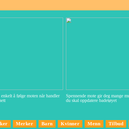
t enkelt å følge moten når handler
Spennende mote gir deg mange mu
ett
du skal oppdatere badetøyet
kker
Merker
Barn
Kvinner
Menn
Tilbud