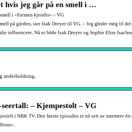
t hvis jeg går på en smell i …
n smell i «Farmen kjendis» – VG
mell på gården, sier Isak Dreyer til VG. – Jeg gleder meg til de
lte influencere. Nå er både Isak Dreyer og Sophie Elise Isachs
og underholdning.
seertall: – Kjempestolt – VG
 spesielt i NRK TV. Den første episoden er nå sett av nærmere é
ffeste».