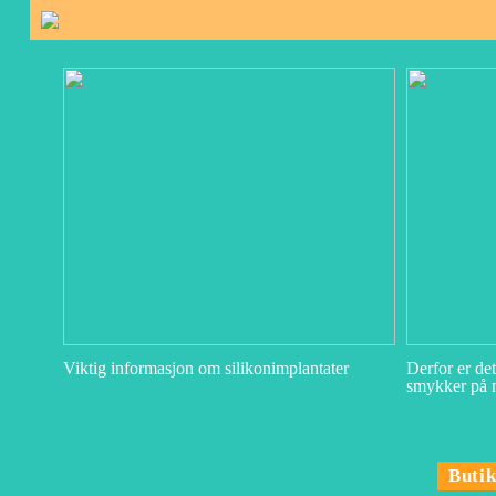
Viktig informasjon om silikonimplantater
Derfor er de
smykker på n
Buti