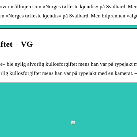
ver mållinjen som «Norges tøffeste kjendis» på Svalbard. Men b
m «Norges tøffeste kjendis» på Svalbard. Men bilpremien valgte
iftet – VG
e» ble nylig alvorlig kullosforgiftet mens han var på rypejakt
orlig kullosforgiftet mens han var på rypejakt med en kamerat. 