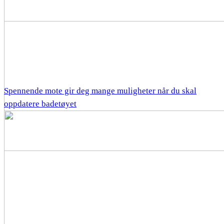
Spennende mote gir deg mange muligheter når du skal
oppdatere badetøyet