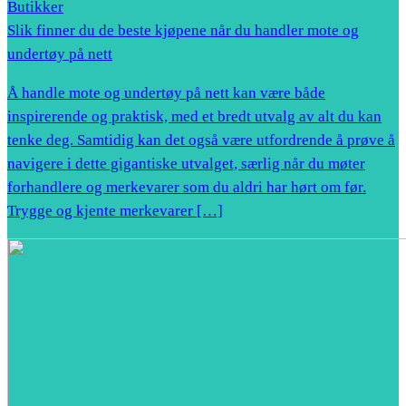
Butikker
Slik finner du de beste kjøpene når du handler mote og
undertøy på nett
Å handle mote og undertøy på nett kan være både
inspirerende og praktisk, med et bredt utvalg av alt du kan
tenke deg. Samtidig kan det også være utfordrende å prøve å
navigere i dette gigantiske utvalget, særlig når du møter
forhandlere og merkevarer som du aldri har hørt om før.
Trygge og kjente merkevarer […]