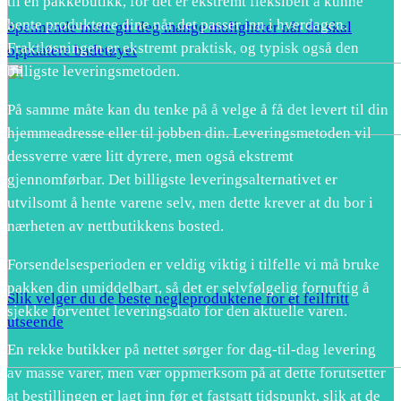
til en pakkebutikk, for det er ekstremt fleksibelt å kunne
hente produktene dine når det passer inn i hverdagen.
Spennende mote gir deg mange muligheter når du skal
Fraktløsningen er ekstremt praktisk, og typisk også den
oppdatere badetøyet
billigste leveringsmetoden.
På samme måte kan du tenke på å velge å få det levert til din
hjemmeadresse eller til jobben din. Leveringsmetoden vil
dessverre være litt dyrere, men også ekstremt
gjennomførbar. Det billigste leveringsalternativet er
utvilsomt å hente varene selv, men dette krever at du bor i
nærheten av nettbutikkens bosted.
Forsendelsesperioden er veldig viktig i tilfelle vi må bruke
pakken din umiddelbart, så det er selvfølgelig fornuftig å
Slik velger du de beste negleproduktene for et feilfritt
sjekke forventet leveringsdato for den aktuelle varen.
utseende
En rekke butikker på nettet sørger for dag-til-dag levering
av masse varer, men vær oppmerksom på at dette forutsetter
at bestillingen er lagt inn før et fastsatt tidspunkt, slik at de