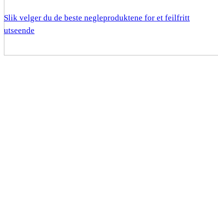
Slik velger du de beste negleproduktene for et feilfritt
utseende