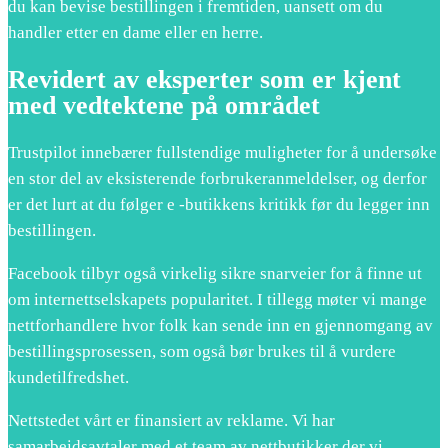
du kan bevise bestillingen i fremtiden, uansett om du
handler etter en dame eller en herre.
Revidert av eksperter som er kjent
med vedtektene på området
Trustpilot innebærer fullstendige muligheter for å undersøke
en stor del av eksisterende forbrukeranmeldelser, og derfor
er det lurt at du følger e -butikkens kritikk før du legger inn
bestillingen.
Facebook tilbyr også virkelig sikre snarveier for å finne ut
om internettselskapets popularitet. I tillegg møter vi mange
nettforhandlere hvor folk kan sende inn en gjennomgang av
bestillingsprosessen, som også bør brukes til å vurdere
kundetilfredshet.
Nettstedet vårt er finansiert av reklame. Vi har
samarbeidsavtaler med et team av nettbutikker der vi