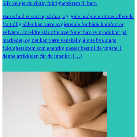
Slik velger du riktig fuktighetskrem til barn
Barns hud er sart og sårbar, og gode hudpleierutiner allerede
fra tidlig alder kan være avgjørende for både komfort og
velvære. Foreldre står ofte overfor et hav av produkter på
markedet, og det kan være vanskelig å vite hva slags
fuktighetskrem som egentlig passer best til de yngste. I
denne artikkelen får du innsikt i […]