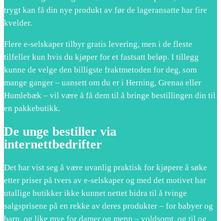
trygt kan få din nye produkt av før de lageransatte har fire
kvelder.
Flere e-selskaper tilbyr gratis levering, men i de fleste
tilfeller kun hvis du kjøper for et fastsatt beløp. I tillegg
kunne de velge den billigste fraktmetoden for deg, som
mange ganger – uansett om du er i Herning, Grenaa eller
Humlebæk – vil være å få dem til å bringe bestillingen din til
en pakkebutikk.
De unge bestiller via
internettbedrifter
Det har vist seg å være uvanlig praktisk for kjøpere å søke
etter priser på tvers av e-selskaper og med det motivet har
utallige butikker ikke kunnet nettet bidra til å tvinge
salgsprisene på en rekke av deres produkter – for babyer og
barn, og like mye for damer og menn – voldsomt, og til og