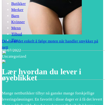
Butikker
Merker
Barn
Kvinner
Menn
Tilbud
Tips
Derfor er det enkelt å følge moten når handler smykker på
nett
08/07/2022
Uncategorized
Lær hvordan du lever i
øyeblikket
Mange nettbutikker tilbyr nå ganske mange forskjellige
leveringsløsninger. En favoritt i disse dager er å få det levert