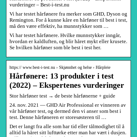
vurderinger – Best-i-test.nu
Vi har testet hårfønere fra merker som GHD, Dyson og
Remington. For å kunne kåre en hårføner til best i test,
må den være effektiv, ha munnstykker som …
Vi har testet hårfønere. Hvilke munnstykker inngår,
hvordan er kaldluften, og blir håret mykt eller krusete.
Se hvilken hårføner som ble best i test her.
https:// www.best-i-test.nu › Skjønnhet og helse › Hårpleie
Hårfønere: 13 produkter i test
(2022) – Ekspertenes vurderinger
Stor hårføner test → de beste hårfønerne + guide
24. nov. 2021 — GHD Air Professional er vinneren av
vår hårføner test, og dermed den vi anser som best i
test. Denne hårføneren er storesøsteren til …
Det er langt fra alle som har tid eller tålmodighet til å
alltid la håret sitt lufttørke etter man har vært i dusjen.