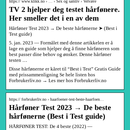
https:// www.klikk.no › … › Sex og samliv › Velvære
TV 2 hjelper deg testet hårfønere.
Her smeller det i en av dem
Hårføner Test 2023 → De beste hårfønerne ➤ (Best i
Test guide)
5. jan. 2023 — Formålet med denne artikkelen er å
lage en guide som hjelper deg å finne hårføneren som
best passer dine behov og ønsker. Denne hårføner
testen …
Disse hårfønerne er kåret til “Best i Test” Gratis Guide
med prissammenligning Se hele listen hos
Forbrukerliv.no → Les mer hos Forbrukerliv.no
https:// forbrukerliv.no › haarfoener-test-beste-haarfoen…
Hårføner Test 2023 → De beste
hårfønerne (Best i Test guide)
HÅRFØNER TEST: De 4 beste (2022) —