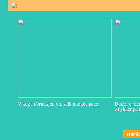
Viktig informasjon om silikonimplantater
Derfor er de
smykker på n
Buti